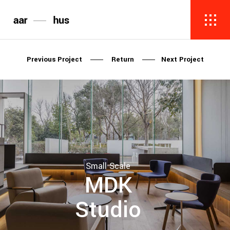
Previous Project
Return
Next Project
Small Scale
MDK
Studio